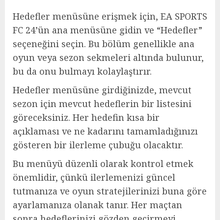
Hedefler menüsüne erişmek için, EA SPORTS
FC 24’ün ana menüsüne gidin ve “Hedefler”
seçeneğini seçin. Bu bölüm genellikle ana
oyun veya sezon sekmeleri altında bulunur,
bu da onu bulmayı kolaylaştırır.
Hedefler menüsüne girdiğinizde, mevcut
sezon için mevcut hedeflerin bir listesini
göreceksiniz. Her hedefin kısa bir
açıklaması ve ne kadarını tamamladığınızı
gösteren bir ilerleme çubuğu olacaktır.
Bu menüyü düzenli olarak kontrol etmek
önemlidir, çünkü ilerlemenizi güncel
tutmanıza ve oyun stratejilerinizi buna göre
ayarlamanıza olanak tanır. Her maçtan
sonra hedeflerinizi gözden geçirmeyi