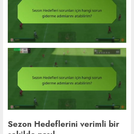
Sezon Hedeflerini verimli bir