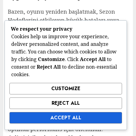
Bazen, oyunu yeniden başlatmak, Sezon
Hedeflerini etkileyen küçük hataları veya
sorunları çözebilir. Uygulamayı tamamen
We respect your privacy
Cookies help us improve your experience,
kapatın ve ardından yeniden açın. Bu
deliver personalized content, and analyze
yenileme, sorunlara neden olabilecek geçici
traffic. You can choose which cookies to allow
sorunları ortadan kaldırabilir.
by clicking
Customize
. Click
Accept All
to
Eğer bir konsolda oynuyorsanız, konsolu da
consent or
Reject All
to decline non-essential
yeniden başlatmayı düşünün. Bu, oyunu
cookies.
etkileyebilecek arka plan süreçlerini
CUSTOMIZE
sıfırlamaya yardımcı olabilir.
REJECT ALL
Oyun sürümünü güncelle
ACCEPT ALL
Oyunuzu en son sürüme güncellemek,
optimal performans için önemlidir.