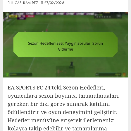
LUCAS RAMIREZ
27/02/2026
EA SPORTS FC 24’teki Sezon Hedefleri,
oyunculara sezon boyunca tamamlamaları
gereken bir dizi görev sunarak katılımı
ödüllendirir ve oyun deneyimini geliştirir.
Hedefler menüsüne erişerek ilerlemenizi
kolayca takip edebilir ve tamamlanma