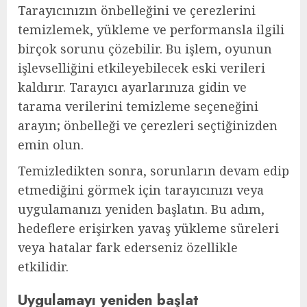
Tarayıcınızın önbelleğini ve çerezlerini
temizlemek, yükleme ve performansla ilgili
birçok sorunu çözebilir. Bu işlem, oyunun
işlevselliğini etkileyebilecek eski verileri
kaldırır. Tarayıcı ayarlarınıza gidin ve
tarama verilerini temizleme seçeneğini
arayın; önbelleği ve çerezleri seçtiğinizden
emin olun.
Temizledikten sonra, sorunların devam edip
etmediğini görmek için tarayıcınızı veya
uygulamanızı yeniden başlatın. Bu adım,
hedeflere erişirken yavaş yükleme süreleri
veya hatalar fark ederseniz özellikle
etkilidir.
Uygulamayı yeniden başlat