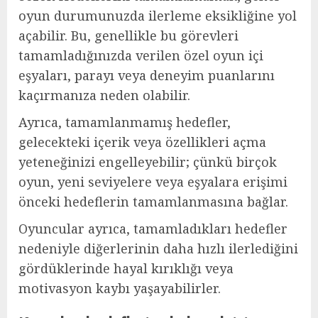
oyun durumunuzda ilerleme eksikliğine yol
açabilir. Bu, genellikle bu görevleri
tamamladığınızda verilen özel oyun içi
eşyaları, parayı veya deneyim puanlarını
kaçırmanıza neden olabilir.
Ayrıca, tamamlanmamış hedefler,
gelecekteki içerik veya özellikleri açma
yeteneğinizi engelleyebilir; çünkü birçok
oyun, yeni seviyelere veya eşyalara erişimi
önceki hedeflerin tamamlanmasına bağlar.
Oyuncular ayrıca, tamamladıkları hedefler
nedeniyle diğerlerinin daha hızlı ilerlediğini
gördüklerinde hayal kırıklığı veya
motivasyon kaybı yaşayabilirler.