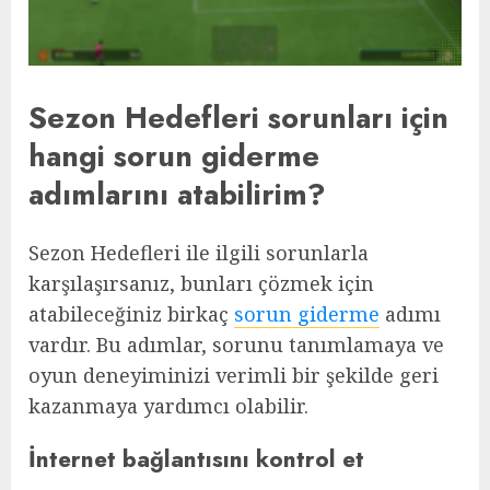
Sezon Hedefleri sorunları için
hangi sorun giderme
adımlarını atabilirim?
Sezon Hedefleri ile ilgili sorunlarla
karşılaşırsanız, bunları çözmek için
atabileceğiniz birkaç
sorun giderme
adımı
vardır. Bu adımlar, sorunu tanımlamaya ve
oyun deneyiminizi verimli bir şekilde geri
kazanmaya yardımcı olabilir.
İnternet bağlantısını kontrol et