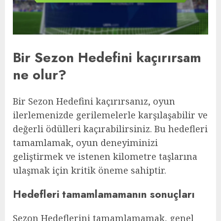
Bir Sezon Hedefini kaçırırsam
ne olur?
Bir Sezon Hedefini kaçırırsanız, oyun
ilerlemenizde gerilemelerle karşılaşabilir ve
değerli ödülleri kaçırabilirsiniz. Bu hedefleri
tamamlamak, oyun deneyiminizi
geliştirmek ve istenen kilometre taşlarına
ulaşmak için kritik öneme sahiptir.
Hedefleri tamamlamamanın sonuçları
Sezon Hedeflerini tamamlamamak, genel