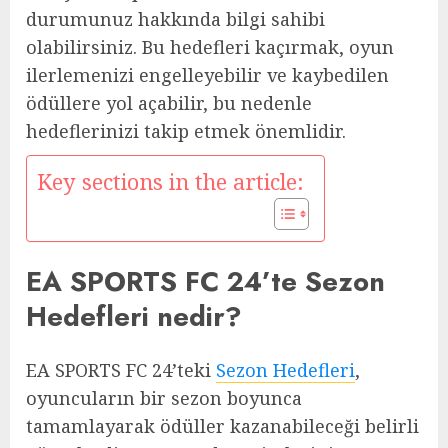
durumunuz hakkında bilgi sahibi
olabilirsiniz. Bu hedefleri kaçırmak, oyun
ilerlemenizi engelleyebilir ve kaybedilen
ödüllere yol açabilir, bu nedenle
hedeflerinizi takip etmek önemlidir.
Key sections in the article:
EA SPORTS FC 24’te Sezon
Hedefleri nedir?
EA SPORTS FC 24’teki
Sezon Hedefleri
,
oyuncuların bir sezon boyunca
tamamlayarak ödüller kazanabileceği belirli