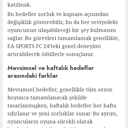
katılmak.
Bu hedefler zorluk ve kapsam açısından
değişiklik gösterebilir, bu da her seviyedeki
oyuncunun ulaşabileceği bir şey bulmasını
sağlar. Bu görevleri tamamlamak genellikle,
EA SPORTS FC 24’teki genel deneyimi
artırabilecek ödüllerle sonuçlanır.
Mevsimsel ve haftalık hedefler
arasındaki farklar
Mevsimsel hedefler, genellikle tüm sezon
boyunca tamamlanacak şekilde
tasarlanmışken, haftalık hedefler her hafta
sıfırlanır ve yeni zorluklar sunar. Bu ayrım,
oyuncuların oyuna sürekli olarak