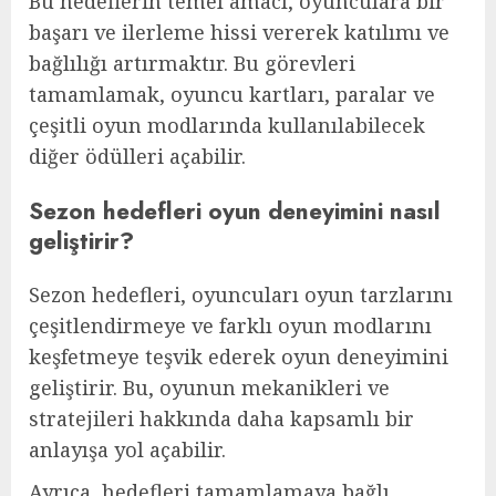
Bu hedeflerin temel amacı, oyunculara bir
başarı ve ilerleme hissi vererek katılımı ve
bağlılığı artırmaktır. Bu görevleri
tamamlamak, oyuncu kartları, paralar ve
çeşitli oyun modlarında kullanılabilecek
diğer ödülleri açabilir.
Sezon hedefleri oyun deneyimini nasıl
geliştirir?
Sezon hedefleri, oyuncuları oyun tarzlarını
çeşitlendirmeye ve farklı oyun modlarını
keşfetmeye teşvik ederek oyun deneyimini
geliştirir. Bu, oyunun mekanikleri ve
stratejileri hakkında daha kapsamlı bir
anlayışa yol açabilir.
Ayrıca, hedefleri tamamlamaya bağlı