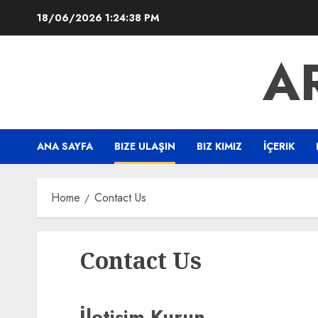
Skip
18/06/2026
1:24:38 PM
to
content
A
ANA SAYFA
BIZE ULAŞIN
BIZ KIMIZ
İÇERIK
Home
Contact Us
Contact Us
İletişim Kurun