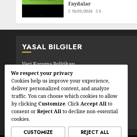
Faydalar
10/03/2026
0
YASAL BILGILER
Veri Koruma Politikası
We respect your privacy
Kullanıcı Sözleşmesi
Cookies help us improve your experience,
deliver personalized content, and analyze
Bize Ulaşın
traffic. You can choose which cookies to allow
by clicking
Customize
. Click
Accept All
to
Biz Kimiz
consent or
Reject All
to decline non-essential
Çerezler ve Takip
cookies.
CUSTOMIZE
REJECT ALL