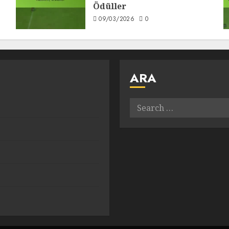
Ödüller
09/03/2026
0
ARA
Search
for: