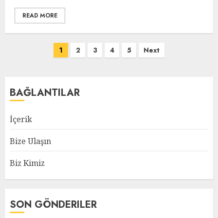
READ MORE
Posts
1
2
3
4
5
Next
pagination
BAĞLANTILAR
İçerik
Bize Ulaşın
Biz Kimiz
SON GÖNDERILER