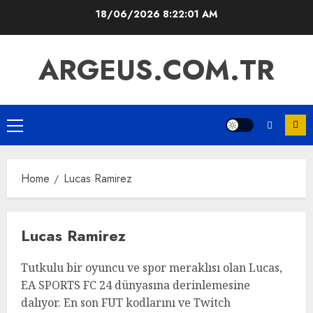
Skip
18/06/2026
8:22:02 AM
to
content
ARGEUS.COM.TR
Primary
Menu
Home
Lucas Ramirez
Lucas Ramirez
Tutkulu bir oyuncu ve spor meraklısı olan Lucas,
EA SPORTS FC 24 dünyasına derinlemesine
dalıyor. En son FUT kodlarını ve Twitch