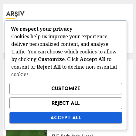
ARŞIV
We respect your privacy
March 2026
Cookies help us improve your experience,
February 2026
deliver personalized content, and analyze
traffic. You can choose which cookies to allow
by clicking
Customize
. Click
Accept All
to
consent or
Reject All
to decline non-essential
YOU MAY HAVE MISSED
cookies.
CUSTOMIZE
Sezon Hedefleri Ödüllerini Talep Etme
Sezon Hedefleri Zorluklar:
REJECT ALL
Türler, Ödüller, Stratejiler
13/03/2026
0
ACCEPT ALL