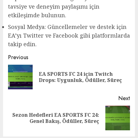
tavsiye ve deneyim paylaşımı için
etkileşimde bulunun.
Sosyal Medya: Güncellemeler ve destek için
EA’yı Twitter ve Facebook gibi platformlarda
takip edin.
Post
Previous
navigation
EA SPORTS FC 24 için Twitch
Pre
Drops: Uygunluk, Ödüller, Süreç
pos
Next
Sezon Hedefleri EA SPORTS FC 24:
Next
Genel Bakış, Ödüller, Süreç
post: