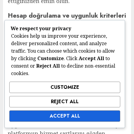
ettiğinizden emin olun.
Hesap doğrulama ve uygunluk kriterleri
We respect your privacy
Sezon hedeflerini talep etmek için
Cookies help us improve your experience,
oyuncuların hesaplarını doğrulamaları
deliver personalized content, and analyze
gerekebilir, özellikle sosyal medya veya e-
traffic. You can choose which cookies to allow
posta hesaplarıyla bağlantı kurmayı
by clicking
Customize
. Click
Accept All
to
gerektiren platformlarda. Bu doğrulama
consent or
Reject All
to decline non-essential
süreci, ödüllerin adil ve güvenli bir şekilde
cookies.
dağıtılmasını sağlamaya yardımcı olur.
CUSTOMIZE
Uygunluk kriterleri, oyun topluluğunda iyi
durumda olmayı da içerebilir; bu da son
REJECT ALL
zamanlarda herhangi bir yasak veya ceza
ACCEPT ALL
almamış olmayı gerektirir. Hesabınıza
uygulanabilecek kısıtlamaları anlamak için
platformun hizmet şartlarını gözden